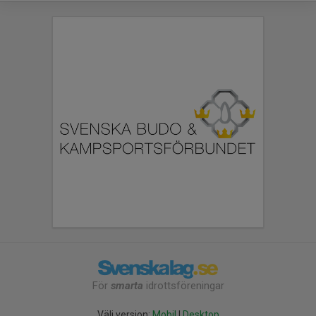
För
smarta
idrottsföreningar
Välj version:
Mobil
|
Desktop