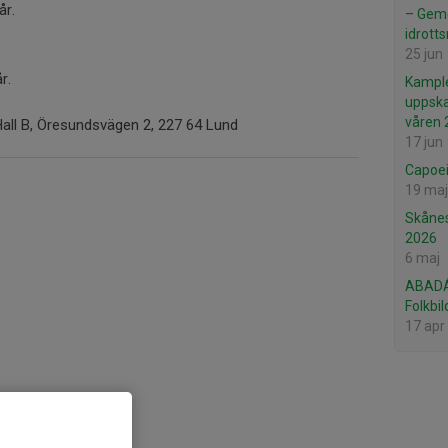
år.
– Gem
idrotts
25 jun
år.
Kample
uppska
våren 
Hall B, Öresundsvägen 2, 227 64 Lund
17 jun
Capoei
19 maj
Skånes
2026
6 maj
ABADÁ 
Folkbi
17 apr