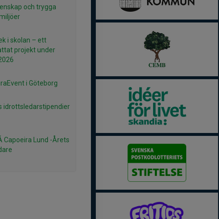
enskap och trygga
miljöer
k i skolan – ett
ttat projekt under
2026
raEvent i Göteborg
 idrottsledarstipendier
Capoeira Lund -Årets
ldare