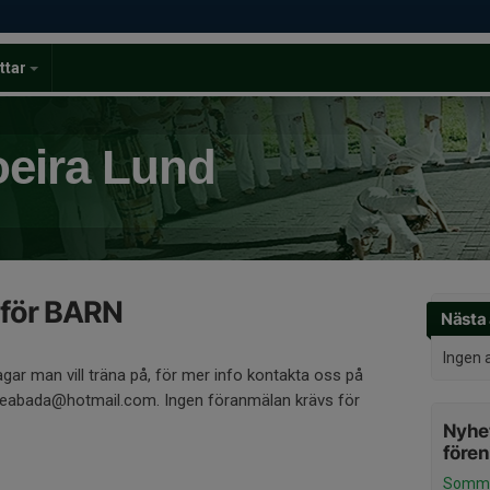
ttar
eira Lund
 för BARN
Nästa 
Ingen 
a dagar man vill träna på, för mer info kontakta oss på
 preabada@hotmail.com. Ingen föranmälan krävs för
Nyhet
före
Sommar