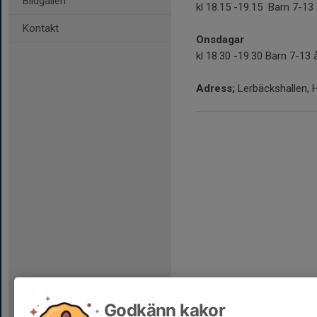
Bildgalleri
kl 18.15 -19.15 Barn 7-13 
Kontakt
Onsdagar
kl 18.30 -19.30 Barn 7-13 
Adress;
Lerbäckshallen, 
Godkänn kakor