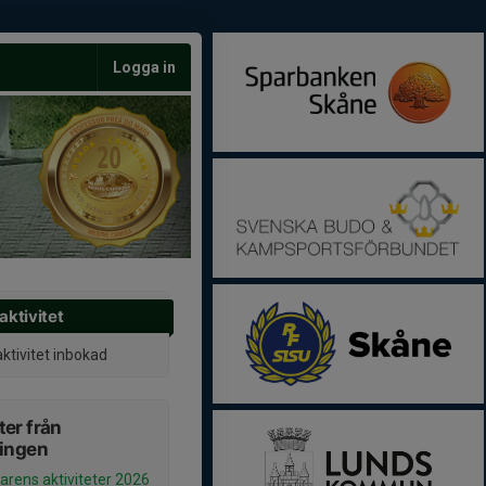
Logga in
aktivitet
aktivitet inbokad
er från
ningen
ens aktiviteter 2026