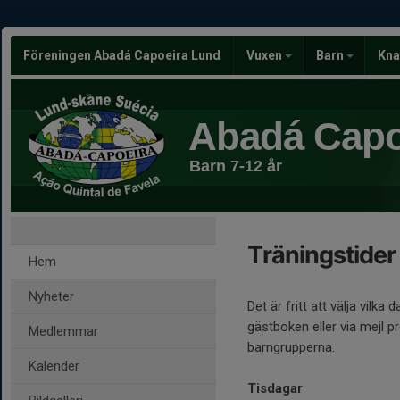
Föreningen Abadá Capoeira Lund
Vuxen
Barn
Kna
Abadá Capo
Barn 7-12 år
Träningstider
Hem
Nyheter
Det är fritt att välja vilk
gästboken eller via mejl
Medlemmar
barngrupperna.
Kalender
Tisdagar