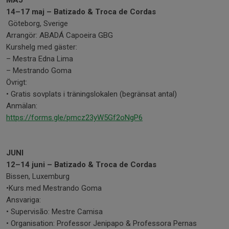
MAJ
14–17 maj – Batizado & Troca de Cordas
Göteborg, Sverige
Arrangör: ABADÁ Capoeira GBG
Kurshelg med gäster:
– Mestra Edna Lima
– Mestrando Goma
Övrigt:
• Gratis sovplats i träningslokalen (begränsat antal)
Anmälan:
https://forms.gle/pmcz23yW5Gf2oNgP6
JUNI
12–14 juni – Batizado & Troca de Cordas
Bissen, Luxemburg
•Kurs med Mestrando Goma
Ansvariga:
• Supervisão: Mestre Camisa
• Organisation: Professor Jenipapo & Professora Pernas