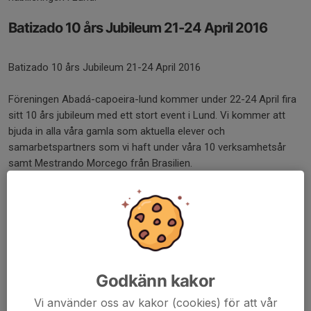
Batizado 10 års Jubileum 21-24 April 2016
Batizado 10 års Jubileum 21-24 April 2016
Föreningen Abadá-capoeira-lund kommer under 22-24 April fira
sitt 10 års jubileum med ett stort event i Lund. Vi kommer att
bjuda in alla våra gamla som aktuella elever och
samarbetspartners som vi haft under våra 10 verksamhetsår
samt Mestrando Morcego från Brasilien.
Under hela 2016 kommer vi fira detta jubileums år genom
samarbeten med idrottslyftet med skåneidrotten samt
samarbete med lunds kommun genom olika capoeira
workshops, föreläsningar och utbildningar runt om i Skåne.
Sommarlund på turné med Abadá-Capoeira
Godkänn kakor
Lund
Vi använder oss av kakor (cookies) för att vår