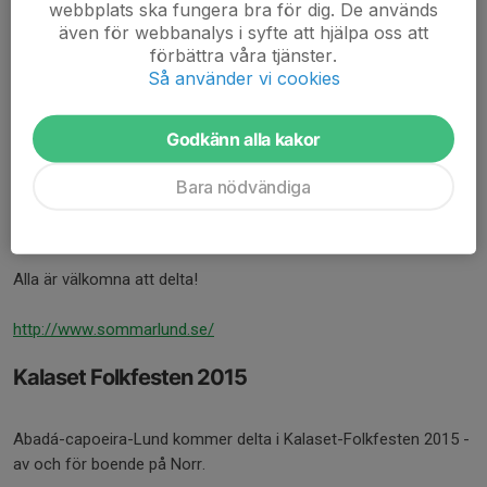
webbplats ska fungera bra för dig. De används
I år är capoeiran på turné tillsammans med sommarlund och vi
även för webbanalys i syfte att hjälpa oss att
förbättra våra tjänster.
kommer hålla i capoeira -prova på på följande platser och tider;
Så använder vi cookies
Torsdagar ;
2/7 (Genarpsbadet)
Godkänn alla kakor
9/7 (Dalbybadet),
16/7 (Sandby badet)
Bara nödvändiga
23/7 (Veberöds badet)
Tiden är 19-21.30
Alla är välkomna att delta!
http://www.sommarlund.se/
Kalaset Folkfesten 2015
Abadá-capoeira-Lund kommer delta i Kalaset-Folkfesten 2015 -
av och för boende på Norr.