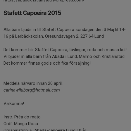
https://abadakristianstad.wordpress.com/
Stafett Capoeira 2015
Alla barn bjuds in till Stafett Capoeira söndagen den 3 Maj kl 14-
16 på Lerbäckskolan, Öresundsvägen 2, 227 64 Lund
Det kommer blir Staffet Capoeira, tävlingar, roda och massa kul!
Vi bjuder in alla barn från Abadá i Lund, Malmö och Kristianstad.
Det kommer finnas godis och fika försäljning!
Meddela närvaro innan 20 april;
carinawihlborg@hotmail.com
Välkomna!
Instr. Préa do mato
Ordf. Manga Rosa
Organisation: F. Abadá-capoeira Lund 10 år.