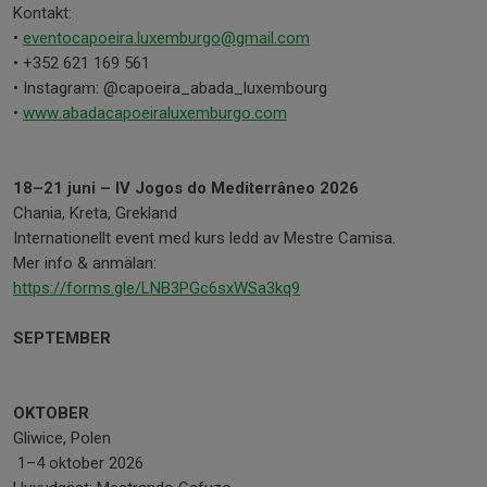
Kontakt:
•
eventocapoeira.luxemburgo@gmail.com
• +352 621 169 561
• Instagram: @capoeira_abada_luxembourg
•
www.abadacapoeiraluxemburgo.com
18–21 juni – IV Jogos do Mediterrâneo 2026
Chania, Kreta, Grekland
Internationellt event med kurs ledd av Mestre Camisa.
Mer info & anmälan:
https://forms.gle/LNB3PGc6sxWSa3kq9
SEPTEMBER
OKTOBER
Gliwice, Polen
1–4 oktober 2026