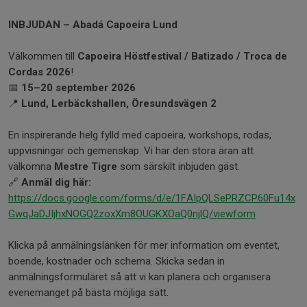
INBJUDAN – Abadá Capoeira Lund
Välkommen till
Capoeira Höstfestival / Batizado / Troca de
Cordas 2026
!
📅
15–20 september 2026
📍
Lund, Lerbäckshallen, Öresundsvägen 2
En inspirerande helg fylld med capoeira, workshops, rodas,
uppvisningar och gemenskap. Vi har den stora äran att
välkomna
Mestre Tigre
som särskilt inbjuden gäst.
🔗
Anmäl dig här:
https://docs.google.com/forms/d/e/1FAIpQLSePRZCP60Fu14x
GwqJaDJIjhxNOGQ2zoxXm8OUGKXOaQ0njlQ/viewform
Klicka på anmälningslänken för mer information om eventet,
boende, kostnader och schema. Skicka sedan in
anmälningsformuläret så att vi kan planera och organisera
evenemanget på bästa möjliga sätt.