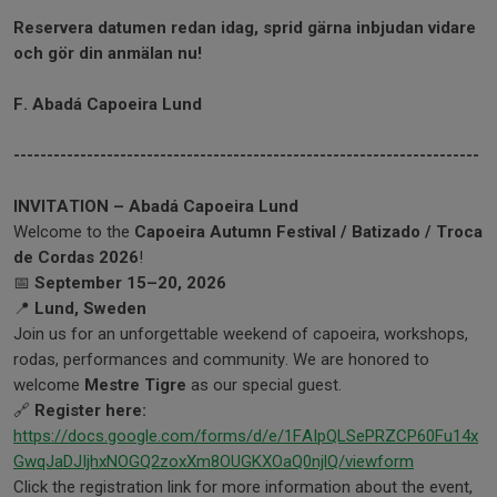
Reservera datumen redan idag, sprid gärna inbjudan vidare
och gör din anmälan nu!
F. Abadá Capoeira Lund
----------------------------------------------------------------------
INVITATION – Abadá Capoeira Lund
Welcome to the
Capoeira Autumn Festival / Batizado / Troca
de Cordas 2026
!
📅
September 15–20, 2026
📍
Lund, Sweden
Join us for an unforgettable weekend of capoeira, workshops,
rodas, performances and community. We are honored to
welcome
Mestre Tigre
as our special guest.
🔗
Register here:
https://docs.google.com/forms/d/e/1FAIpQLSePRZCP60Fu14x
GwqJaDJIjhxNOGQ2zoxXm8OUGKXOaQ0njlQ/viewform
Click the registration link for more information about the event,