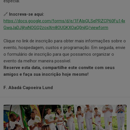
especial.
🔗
Inscreva-se aqui:
https://docs.google.com/forms/d/e/1FAIpQLSePRZCP60Fu14x
GwqJaDJIjhxNOGQ2zoxXm8OUGKXOaQ0njlQ/viewform
Clique no link de inscrição para obter mais informações sobre o
evento, hospedagem, custos e programação. Em seguida, envie
o formulário de inscrição para que possamos organizar o
evento da melhor maneira possível.
Reserve esta data, compartilhe este convite com seus
amigos e faça sua inscrição hoje mesmo!
F. Abadá Capoeira Lund