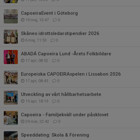
CapoeiraEvent i Göteborg
19 maj, 13:47
0
Skånes idrottsledarstipendier 2026
6 maj, 11:53
0
ABADÁ Capoeira Lund -Årets Folkbildare
17 apr, 08:52
0
Europeiska CAPOEIRAspelen i Lissabon 2026
17 apr, 08:45
0
Utveckling av vårt hållbarhetsarbete
15 apr, 18:19
0
Capoeira - Familjekväll under påsklovet
29 mar, 22:42
0
Speeddating: Skola & Förening