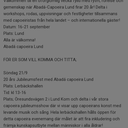
Välkommen till en oförglömlig vecka fylld med rytm, rörelse och
gemenskap när Abadá-Capoeira Lund firar 20 år! Delta i
workshops, rodas, uppvisningar och festligheter tillsammans
med capoeiristas från hela landet – och internationella gäster!
Datum: 16-21 september
Plats: Lund
Alla är välkomna!
Abadá capoeira Lund
FÖR ER SOM VILL KOMMA OCH TITTA;
Söndag 21/9
20 års Jubileumsfest med Abadá capoeira Lund
Plats: Lerbäckshallen
Tid: kl 13-16
Plats; Öresundsvägen 2 i Lund Kom och delta i vår stora
capoeira jubileumsshow där vi visar upp capoeirans konst med
levande musik och sång. Hela lerbäckshallen hålls öppen för
detta capoeira evenemang där målet är att fira inkludering och
främja kunskapsutbyte mellan människor i alla åldrar!