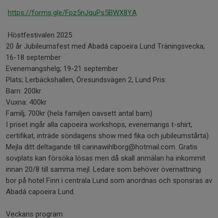
https://forms.gle/Fpz5nJquPs5BWX8YA
Höstfestivalen 2025
20 år Jubileumsfest med Abadá capoeira Lund Träningsvecka;
16-18 september
Evenemangshelg; 19-21 september
Plats; Lerbäckshallen, Öresundsvägen 2, Lund Pris:
Barn: 200kr
Vuxna: 400kr
Familj; 700kr (hela familjen oavsett antal barn)
I priset ingår alla capoeira workshops, evenemangs t-shirt,
certifikat, inträde söndagens show med fika och jubileumstårta).
Mejla ditt deltagande till carinawihlborg@hotmail.com. Gratis
sovplats kan försöka lösas men då skall anmälan ha inkommit
innan 20/8 till samma mejl. Ledare som behöver övernattning
bor på hotel Finn i centrala Lund som anordnas och sponsras av
Abadá capoeira Lund.
Veckans program