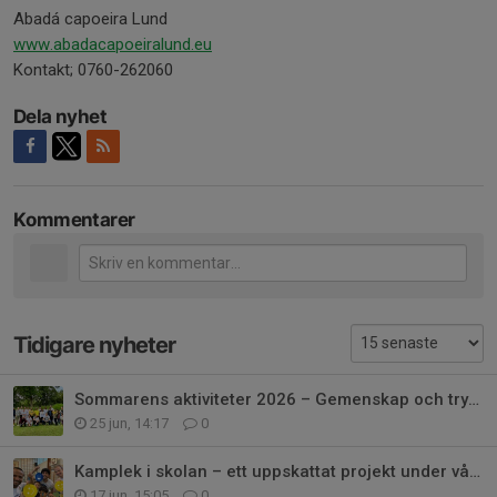
Abadá capoeira Lund
www.abadacapoeiralund.eu
Kontakt; 0760-262060
Dela nyhet
Kommentarer
Tidigare nyheter
Sommarens aktiviteter 2026 – Gemenskap och trygga idrottsmiljöer
25 jun, 14:17
0
Kamplek i skolan – ett uppskattat projekt under våren 2026
17 jun, 15:05
0