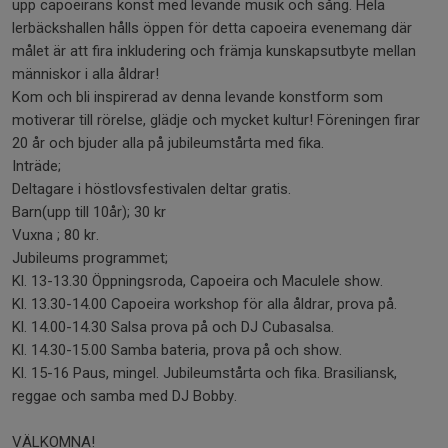
upp capoeirans konst med levande musik och sång. Hela
lerbäckshallen hålls öppen för detta capoeira evenemang där
målet är att fira inkludering och främja kunskapsutbyte mellan
människor i alla åldrar!
Kom och bli inspirerad av denna levande konstform som
motiverar till rörelse, glädje och mycket kultur! Föreningen firar
20 år och bjuder alla på jubileumstårta med fika.
Inträde;
Deltagare i höstlovsfestivalen deltar gratis.
Barn(upp till 10år); 30 kr
Vuxna ; 80 kr.
Jubileums programmet;
Kl. 13-13.30 Öppningsroda, Capoeira och Maculele show.
Kl. 13.30-14.00 Capoeira workshop för alla åldrar, prova på.
Kl. 14.00-14.30 Salsa prova på och DJ Cubasalsa.
Kl. 14.30-15.00 Samba bateria, prova på och show.
Kl. 15-16 Paus, mingel. Jubileumstårta och fika. Brasiliansk,
reggae och samba med DJ Bobby.
VÄLKOMNA!