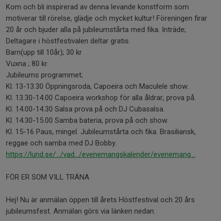
Kom och bli inspirerad av denna levande konstform som
motiverar till rörelse, glädje och mycket kultur! Föreningen firar
20 år och bjuder alla på jubileumstårta med fika. Inträde;
Deltagare i höstfestivalen deltar gratis.
Barn(upp till 10år); 30 kr
Vuxna ; 80 kr.
Jubileums programmet;
Kl. 13-13.30 Öppningsroda, Capoeira och Maculele show.
Kl. 13.30-14.00 Capoeira workshop för alla åldrar, prova på.
Kl. 14.00-14.30 Salsa prova på och DJ Cubasalsa.
Kl. 14.30-15.00 Samba bateria, prova på och show.
Kl. 15-16 Paus, mingel. Jubileumstårta och fika. Brasiliansk,
reggae och samba med DJ Bobby.
https://lund.se/.../vad.../evenemangskalender/evenemang...
FÖR ER SOM VILL TRÄNA
Hej! Nu är anmälan öppen till årets Höstfestival och 20 års
jubileumsfest. Anmälan görs via länken nedan.