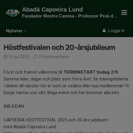
Abadá Capoeira Lund
Fundador Mestre Camisa - Professor Preá do mato
Logga in
Nyheter
Höstfestivalen och 20-årsjubileum
16 jul 2025
0 kommentarer
Först och främst välkomna till
TERMINSTART tisdag 2/9.
Samma tider, dagar och plats som förra året. Se träningstiderna
i länken till vänster för er som är osäkra eller nya medlemmar! Vi
börjar närma oss vårt årliga event och här kommer alla info
INBJUDAN
CAPOEIRA HÖSTFESTIVAL 2025 och 20-års jubileum!
med Abadá-Capoeira Lund