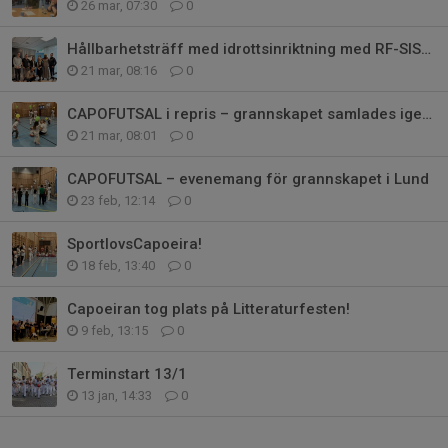
26 mar, 07:30
0
Hållbarhetsträff med idrottsinriktning med RF-SISU Skåne
21 mar, 08:16
0
CAPOFUTSAL i repris – grannskapet samlades igen i Lund
21 mar, 08:01
0
CAPOFUTSAL – evenemang för grannskapet i Lund
23 feb, 12:14
0
SportlovsCapoeira!
18 feb, 13:40
0
Capoeiran tog plats på Litteraturfesten!
9 feb, 13:15
0
Terminstart 13/1
13 jan, 14:33
0