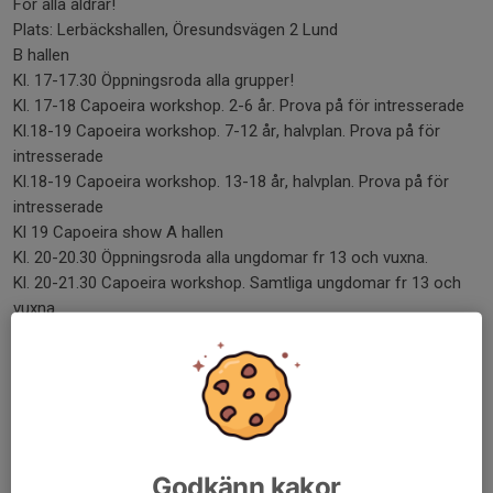
För alla åldrar!
Plats: Lerbäckshallen, Öresundsvägen 2 Lund
B hallen
Kl. 17-17.30 Öppningsroda alla grupper!
Kl. 17-18 Capoeira workshop. 2-6 år. Prova på för intresserade
Kl.18-19 Capoeira workshop. 7-12 år, halvplan. Prova på för
intresserade
Kl.18-19 Capoeira workshop. 13-18 år, halvplan. Prova på för
intresserade
Kl 19 Capoeira show A hallen
Kl. 20-20.30 Öppningsroda alla ungdomar fr 13 och vuxna.
Kl. 20-21.30 Capoeira workshop. Samtliga ungdomar fr 13 och
vuxna.
LÖRDAG 20/9
B hallen
09.30-11 Capoeira workshop för alla barn upp till 13 år.
A hallen
09.30-11 Capoeira workshop ungdomar och vuxna crua-corda
Godkänn kakor
amarela/gul.Halvplan.