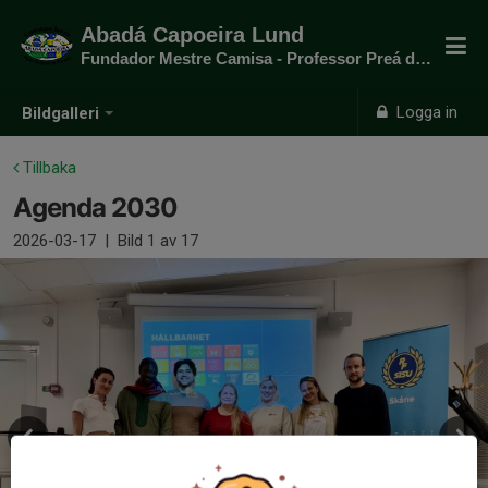
Abadá Capoeira Lund
Fundador Mestre Camisa - Professor Preá do mato
Logga in
Bildgalleri
Tillbaka
Agenda 2030
2026-03-17
|
Bild
1
av 17