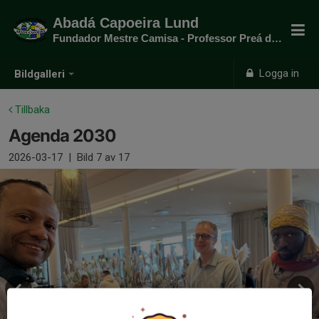
Abadá Capoeira Lund
Fundador Mestre Camisa - Professor Preá do mato
Logga in
Bildgalleri
Tillbaka
Agenda 2030
2026-03-17
|
Bild
7
av 17