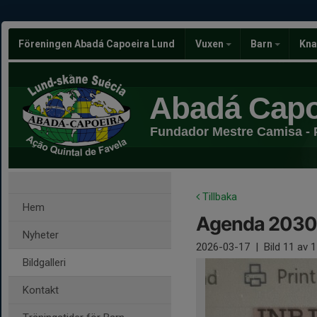
Föreningen Abadá Capoeira Lund
Vuxen
Barn
Kna
Abadá Capo
Fundador Mestre Camisa - 
Tillbaka
Hem
Agenda 2030
Nyheter
2026-03-17
|
Bild
11
av 1
Bildgalleri
Kontakt