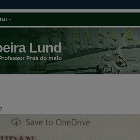
ttar
eira Lund
Professor Preá do mato
7