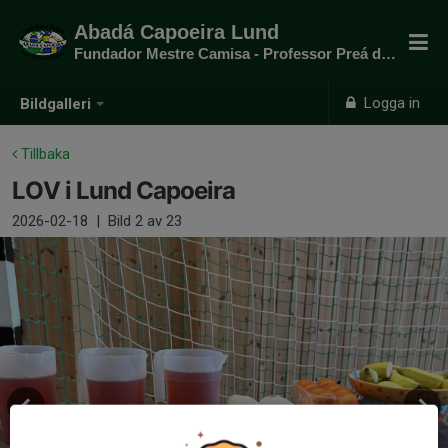
Abadá Capoeira Lund
Fundador Mestre Camisa - Professor Preá do mato
Logga in
Bildgalleri
Tillbaka
LOV i Lund Capoeira
2026-02-18
|
Bild
2
av 23