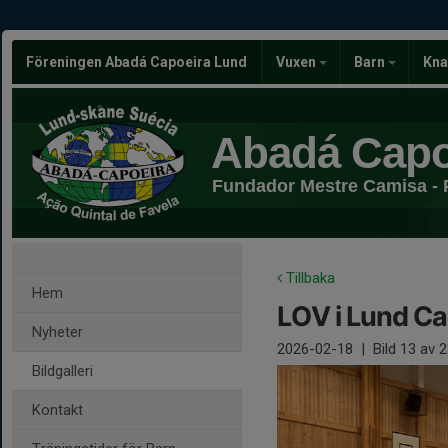
Föreningen Abadá Capoeira Lund
Vuxen
Barn
Kna
Abadá Capo
Fundador Mestre Camisa - 
Tillbaka
Hem
LOV i Lund Ca
Nyheter
2026-02-18
|
Bild
13
av 2
Bildgalleri
Kontakt