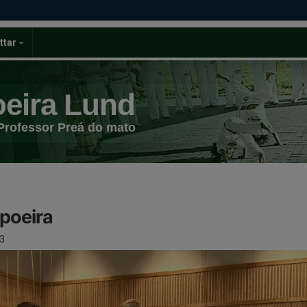
ttar
eira Lund
Professor Preá do mato
poeira
3