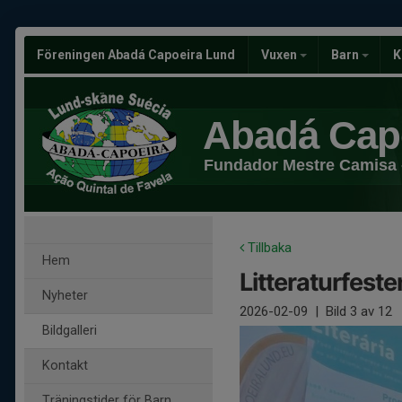
Föreningen Abadá Capoeira Lund
Vuxen
Barn
K
Abadá Cap
Fundador Mestre Camisa 
Tillbaka
Hem
Litteraturfeste
Nyheter
2026-02-09
|
Bild
3
av 12
Bildgalleri
Kontakt
Träningstider för Barn