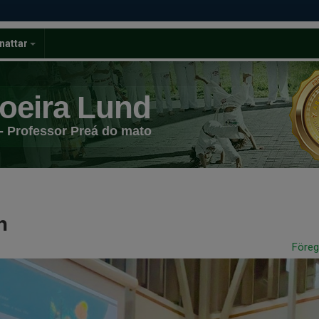
nattar
oeira Lund
- Professor Preá do mato
n
Före