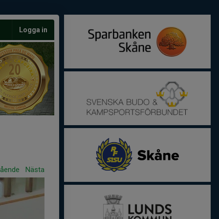
Logga in
gående
Nästa