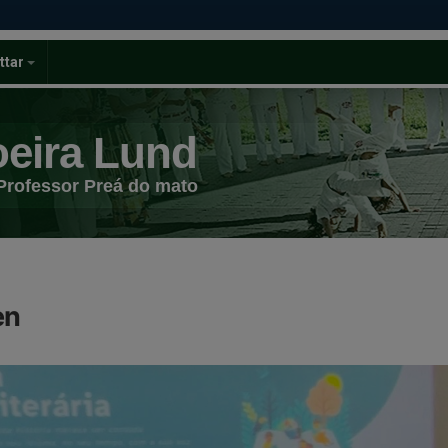
ttar
eira Lund
Professor Preá do mato
en