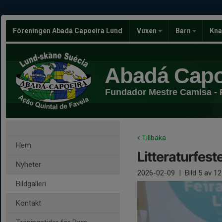
Föreningen Abadá Capoeira Lund
Vuxen
Barn
Kna
Abadá Capo
Fundador Mestre Camisa - 
Tillbaka
Hem
Litteraturfest
Nyheter
2026-02-09
|
Bild
5
av 12
Bildgalleri
Kontakt