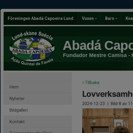
Föreningen Abadá Capoeira Lund
Vuxen
Barn
Kna
Abadá Capo
Fundador Mestre Camisa - 
Tillbaka
Hem
Lovverksamh
Nyheter
2024-12-23
|
Bild
8
av 11
Bildgalleri
Kontakt