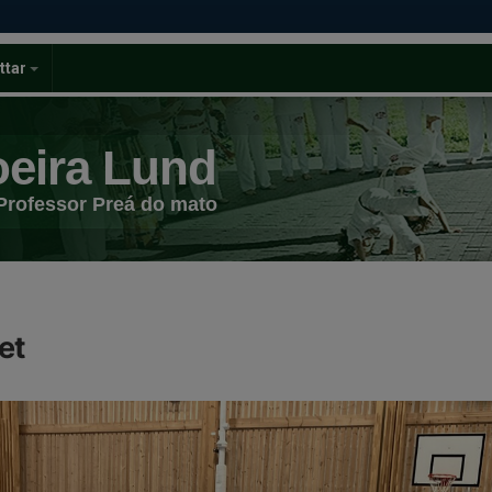
ttar
eira Lund
Professor Preá do mato
et