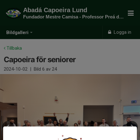
Abadá Capoeira Lund
Fundador Mestre Camisa - Professor Preá do mato
Logga in
Bildgalleri
Tillbaka
Capoeira för seniorer
2024-10-02
|
Bild
6
av 24