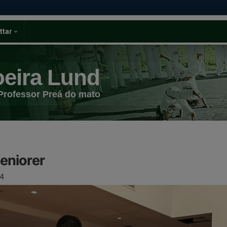
ttar
eira Lund
Professor Preá do mato
seniorer
4