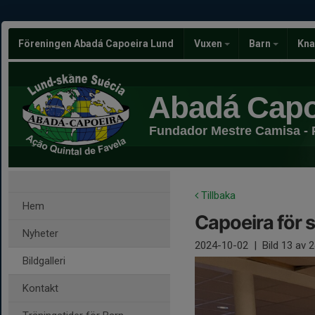
Föreningen Abadá Capoeira Lund
Vuxen
Barn
Kna
Abadá Capo
Fundador Mestre Camisa - 
Tillbaka
Hem
Capoeira för 
Nyheter
2024-10-02
|
Bild
13
av 2
Bildgalleri
Kontakt